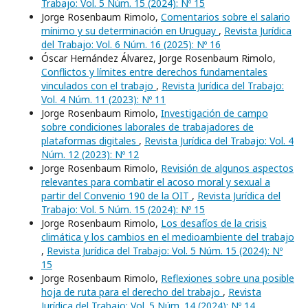
Trabajo: Vol. 5 Núm. 15 (2024): Nº 15
Jorge Rosenbaum Rimolo,
Comentarios sobre el salario
mínimo y su determinación en Uruguay
,
Revista Jurídica
del Trabajo: Vol. 6 Núm. 16 (2025): Nº 16
Óscar Hernández Álvarez, Jorge Rosenbaum Rimolo,
Conflictos y límites entre derechos fundamentales
vinculados con el trabajo
,
Revista Jurídica del Trabajo:
Vol. 4 Núm. 11 (2023): Nº 11
Jorge Rosenbaum Rimolo,
Investigación de campo
sobre condiciones laborales de trabajadores de
plataformas digitales
,
Revista Jurídica del Trabajo: Vol. 4
Núm. 12 (2023): Nº 12
Jorge Rosenbaum Rimolo,
Revisión de algunos aspectos
relevantes para combatir el acoso moral y sexual a
partir del Convenio 190 de la OIT
,
Revista Jurídica del
Trabajo: Vol. 5 Núm. 15 (2024): Nº 15
Jorge Rosenbaum Rimolo,
Los desafíos de la crisis
climática y los cambios en el medioambiente del trabajo
,
Revista Jurídica del Trabajo: Vol. 5 Núm. 15 (2024): Nº
15
Jorge Rosenbaum Rimolo,
Reflexiones sobre una posible
hoja de ruta para el derecho del trabajo
,
Revista
Jurídica del Trabajo: Vol. 5 Núm. 14 (2024): Nº 14