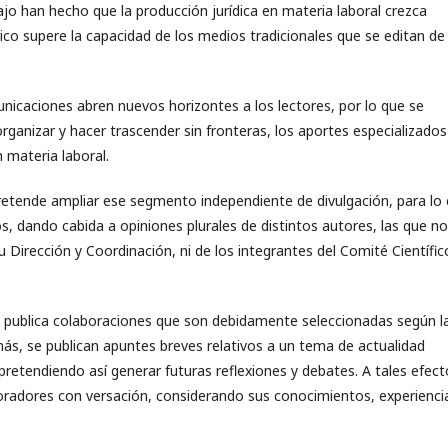
jo han hecho que la producción jurídica en materia laboral crezca
ico supere la capacidad de los medios tradicionales que se editan de
unicaciones abren nuevos horizontes a los lectores, por lo que se
ganizar y hacer trascender sin fronteras, los aportes especializados
n materia laboral.
retende ampliar ese segmento independiente de divulgación, para lo 
s, dando cabida a opiniones plurales de distintos autores, las que no
irección y Coordinación, ni de los integrantes del Comité Científic
o
publica colaboraciones que son debidamente seleccionadas según l
más, se publican apuntes breves relativos a un tema de actualidad
pretendiendo así generar futuras reflexiones y debates. A tales efect
oradores con versación, considerando sus conocimientos, experienci