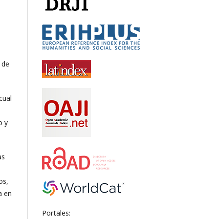
 de
cual
o y
as
os,
a en
Portales: