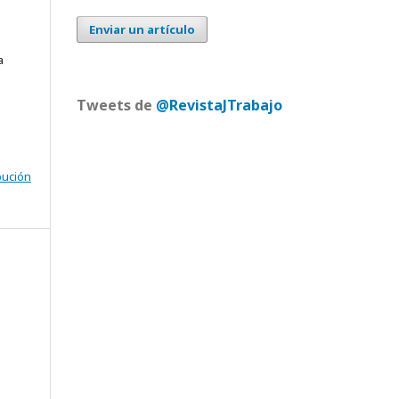
Enviar un artículo
a
Tweets de
@RevistaJTrabajo
bución