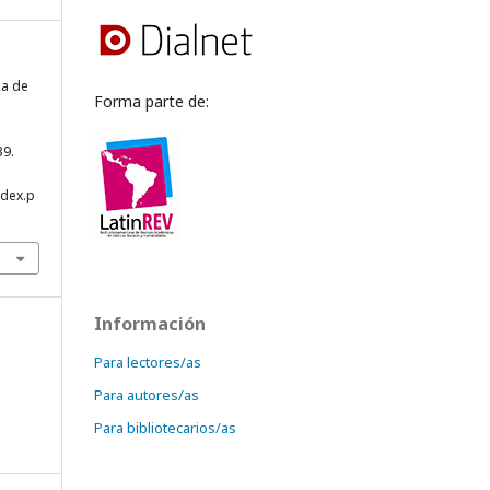
ma de
Forma parte de:
.
39.
ndex.p
Información
Para lectores/as
Para autores/as
Para bibliotecarios/as