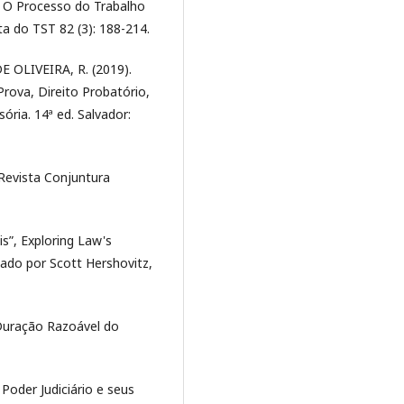
: O Processo do Trabalho
a do TST 82 (3): 188-214.
E OLIVEIRA, R. (2019).
 Prova, Direito Probatório,
ória. 14ª ed. Salvador:
 Revista Conjuntura
is”, Exploring Law's
tado por Scott Hershovitz,
 Duração Razoável do
Poder Judiciário e seus