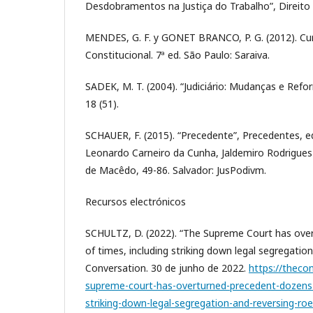
Desdobramentos na Justiça do Trabalho”, Direito P
MENDES, G. F. y GONET BRANCO, P. G. (2012). Cur
Constitucional. 7ª ed. São Paulo: Saraiva.
SADEK, M. T. (2004). “Judiciário: Mudanças e Ref
18 (51).
SCHAUER, F. (2015). “Precedente”, Precedentes, edi
Leonardo Carneiro da Cunha, Jaldemiro Rodrigues d
de Macêdo, 49-86. Salvador: JusPodivm.
Recursos electrónicos
SCHULTZ, D. (2022). “The Supreme Court has ove
of times, including striking down legal segregatio
Conversation. 30 de junho de 2022.
https://theco
supreme-court-has-overturned-precedent-dozens-
striking-down-legal-segregation-and-reversing-ro