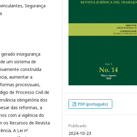
 vinculantes, Segurança
a
em gerado insegurança
ão de um sistema de
sivamente construída
ncia, aumentar a
eformas processuais,
igo de Processo Civil de
rvância obrigatória dos
PDF (portugués)
pesar das reformas, a
mos com a vigência do
m os Recursos de Revista
Publicado
ncia. A Lei nº
2024-10-23