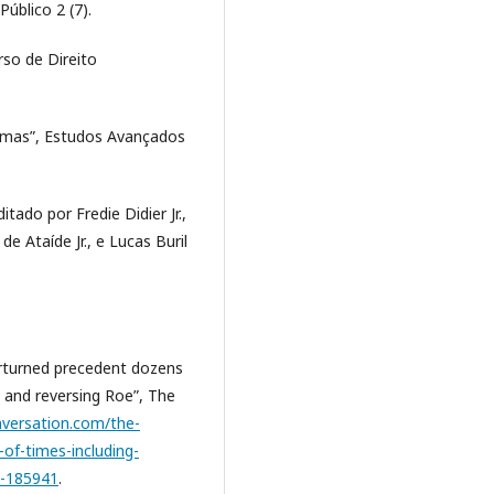
úblico 2 (7).
so de Direito
ormas”, Estudos Avançados
tado por Fredie Didier Jr.,
e Ataíde Jr., e Lucas Buril
rturned precedent dozens
n and reversing Roe”, The
nversation.com/the-
of-times-including-
e-185941
.