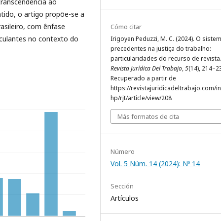
 transcendência ao
ido, o artigo propõe-se a
asileiro, com ênfase
Cómo citar
culantes no contexto do
Irigoyen Peduzzi, M. C. (2024). O siste
precedentes na justiça do trabalho:
particularidades do recurso de revista
Revista Jurídica Del Trabajo
,
5
(14), 214–2
Recuperado a partir de
https://revistajuridicadeltrabajo.com/i
hp/rjt/article/view/208
Más formatos de cita
Número
Vol. 5 Núm. 14 (2024): Nº 14
Sección
Artículos