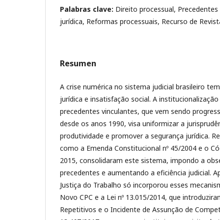
Palabras clave:
Direito processual, Precedentes
jurídica, Reformas processuais, Recurso de Revist
Resumen
A crise numérica no sistema judicial brasileiro t
jurídica e insatisfação social. A institucionalizaç
precedentes vinculantes, que vem sendo progres
desde os anos 1990, visa uniformizar a jurisprudê
produtividade e promover a segurança jurídica. R
como a Emenda Constitucional nº 45/2004 e o Cód
2015, consolidaram este sistema, impondo a obse
precedentes e aumentando a eficiência judicial. A
Justiça do Trabalho só incorporou esses mecanis
Novo CPC e a Lei nº 13.015/2014, que introduzira
Repetitivos e o Incidente de Assunção de Competê